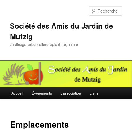
Aller
au
Rech
contenu
principal
Société des Amis du Jardin de
Mutzig
Jardinage, arboriculture, apiculture, nature
Menu
Accueil
Évènements
L’association
Liens
principal
Emplacements