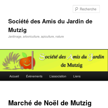
Aller
au
Rech
contenu
principal
Société des Amis du Jardin de
Mutzig
Jardinage, arboriculture, apiculture, nature
Menu
Accueil
Évènements
L’association
Liens
principal
Marché de Noël de Mutzig