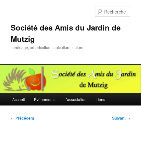
Aller
au
Rech
contenu
principal
Société des Amis du Jardin de
Mutzig
Jardinage, arboriculture, apiculture, nature
Menu
Accueil
Évènements
L’association
Liens
principal
Navigation
←
Précédent
Suivant
→
des
articles