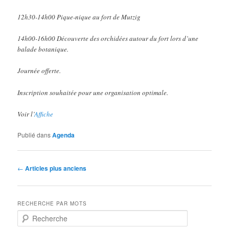
12h30-14h00 Pique-nique au fort de Mutzig
14h00-16h00 Découverte des orchidées autour du fort lors d’une
balade botanique.
Journée offerte.
Inscription souhaitée pour une organisation optimale.
Voir l’
Affiche
Publié dans
Agenda
Navigation
←
Articles plus anciens
des
articles
RECHERCHE PAR MOTS
R
e