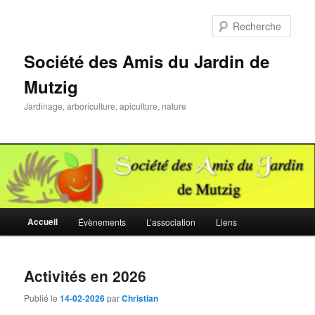
Aller
Aller
au
au
Rech
contenu
contenu
principal
secondaire
Société des Amis du Jardin de
Mutzig
Jardinage, arboriculture, apiculture, nature
Menu
Accueil
Évènements
L’association
Liens
principal
Activités en 2026
Publié le
14-02-2026
par
Christian