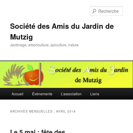
Aller
Aller
au
au
Rech
contenu
contenu
principal
secondaire
Société des Amis du Jardin de
Mutzig
Jardinage, arboriculture, apiculture, nature
Menu
Accueil
Évènements
L’association
Liens
principal
ARCHIVES MENSUELLES :
AVRIL 2018
Le 5 mai : fête des