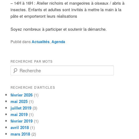
– 14H à 16H : Atelier nichoirs et mangeoires à oiseaux / abris à
insectes. Enfants et adultes sont invités à mettre la main à la
pâte et emporteront leurs réalisations
Soyez nombreux à participer et soutenir la démarche.
Publié dans
Actualités
,
Agenda
RECHERCHE PAR MOTS
R
e
c
h
RECHERCHE D’ARTICLES
e
février 2026
(1)
r
mai 2025
(1)
c
juillet 2019
(3)
h
mai 2019
(1)
e
février 2019
(1)
avril 2018
(1)
mars 2018
(2)