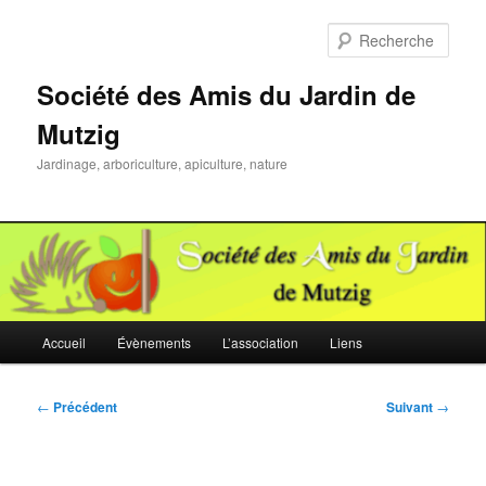
Aller
au
Rech
contenu
principal
Société des Amis du Jardin de
Mutzig
Jardinage, arboriculture, apiculture, nature
Menu
Accueil
Évènements
L’association
Liens
principal
Navigation
←
Précédent
Suivant
→
des
articles