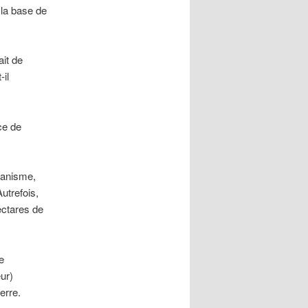
 la base de
ait de
il
nce de
rbanisme,
Autrefois,
ectares de
e
ur)
erre.