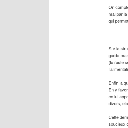
On compte 
mal par la
qui permet
Sur la str
garde-mang
(le reste 
l’alimenta
Enfin la q
En y favor
en lui app
divers, etc
Cette dern
soucieux de