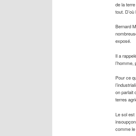
de la terr
tout. D’où
Bernard Me
nombreuses
exposé.
Il a rappel
l’homme, p
Pour ce qui
l’industria
on parlait
terres agr
Le sol est
insoupçonn
comme le l