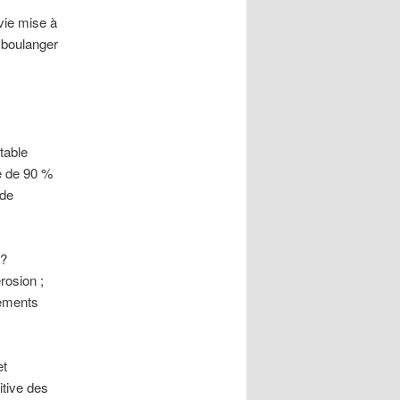
vie mise à
 boulanger
table
he de 90 %
 de
 ?
rosion ;
dements
et
itive des