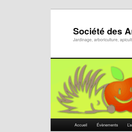
Aller
au
contenu
Société des A
principal
Jardinage, arboriculture, apicul
Menu
Accueil
Évènements
L’
principal