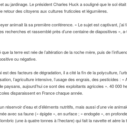
e et au jardinage. Le président Charles Huck a souligné que le sol était
 le retour des citoyens aux cultures fruticoles et légumières.
yer animait là sa première conférence. « Le sujet est captivant, j’ai f
 recherches et rassemblé près d’une centaine de diapositives », a-t-
é que la terre est née de l’altération de la roche mère, puis de l’influe
ositive ou négative.
 est des facteurs de dégradation, il a cité la fin de la polyculture, l’u
lisation, l’agriculture intensive, l’usage des engrais, des pesticides : « 
 de paysans, aujourd’hui ce sont des exploitants agricoles ». 40 000 h
icoles disparaissent en France chaque année.
 un réservoir d’eau et d’éléments nutritifs, mais aussi d’une vie animal
ée avec sa faune (« épigée », en surface ; « endogée », en profonde
ombric (une à quatre tonnes à l’hectare) qui fait la navette et aère la t