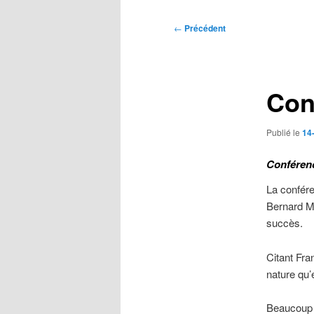
Navigation
←
Précédent
des
articles
Con
Publié le
14
Conférenc
La confére
Bernard Me
succès.
Citant Fra
nature qu’
Beaucoup d