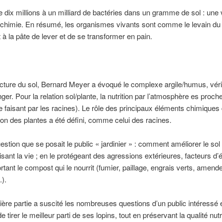
dix millions à un milliard de bactéries dans un gramme de sol : une 
 chimie. En résumé, les organismes vivants sont comme le levain du
 à la pâte de lever et de se transformer en pain.
ucture du sol, Bernard Meyer a évoqué le complexe argile/humus, véri
er. Pour la relation sol/plante, la nutrition par l’atmosphère es proc
se faisant par les racines). Le rôle des principaux éléments chimiques
tion des plantes a été défini, comme celui des racines.
uestion que se posait le public « jardinier » : comment améliorer le sol
isant la vie ; en le protégeant des agressions extérieures, facteurs d’é
ortant le compost qui le nourrit (fumier, paillage, engrais verts, amen
.).
ière partie a suscité les nombreuses questions d’un public intéressé 
 tirer le meilleur parti de ses lopins, tout en préservant la qualité nutr