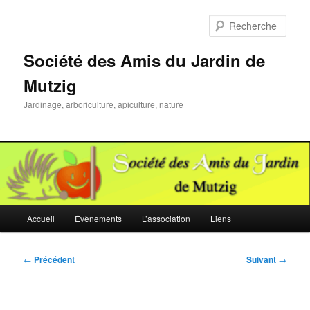
Aller
au
Rech
contenu
principal
Société des Amis du Jardin de
Mutzig
Jardinage, arboriculture, apiculture, nature
Menu
Accueil
Évènements
L’association
Liens
principal
Navigation
←
Précédent
Suivant
→
des
articles